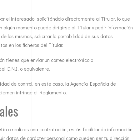
r el interesado, solicitándolo directamente al Titular, lo que
en algún momento puede dirigirse al Titular y pedir información
 de los mismos, solicitar la portabilidad de sus datos
os en los ficheros del Titular.
ión tienes que enviar un correo electrónico a
el D.N.I. o equivalente.
ridad de control, en este caso, la Agencia Española de
ciernen infringe el Reglamento.
ales
tín o realizas una contratación, estás facilitando información
luir datos de carácter personal como pueden ser tu dirección