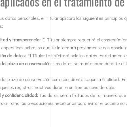
 aplicados en el tratamiento de
us datos personales, el Titular aplicará los siguientes principio
s:
ealtad y transparencia:
El Titular siempre requerirá el consentimie
s específicos sobre los que te informará previamente con absolut
ión de datos:
El Titular te solicitará solo los datos estrictamente 
n del plazo de conservación:
Los datos se mantendrán durante el ti
á del plazo de conservación correspondiente según la finalidad. En
 aquellos registros inactivos durante un tiempo considerable.
d y confidencialidad:
Tus datos serán tratados de tal manera que 
tular toma las precauciones necesarias para evitar el acceso no a