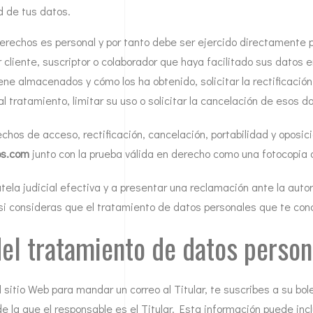
ad de tus datos.
derechos es personal y por tanto debe ser ejercido directamente po
r cliente, suscriptor o colaborador que haya facilitado sus datos 
ene almacenados y cómo los ha obtenido, solicitar la rectificación
 tratamiento, limitar su uso o solicitar la cancelación de esos dat
echos de acceso, rectificación, cancelación, portabilidad y oposic
os.com
junto con la prueba válida en derecho como una fotocopia d
tela judicial efectiva y a presentar una reclamación ante la auto
si consideras que el tratamiento de datos personales que te con
del tratamiento de datos person
sitio Web para mandar un correo al Titular, te suscribes a su bole
e la que el responsable es el Titular. Esta información puede inc