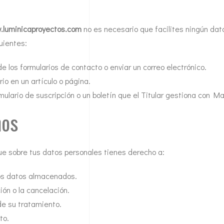
luminicaproyectos.com
no es necesario que facilites ningún dato
uientes:
de los formularios de contacto o enviar un correo electrónico.
rio en un artículo o página.
ormulario de suscripción o un boletín que el Titular gestiona con M
hos
que sobre tus datos personales tienes derecho a:
 los datos almacenados.
ción o la cancelación.
 de su tratamiento.
to.