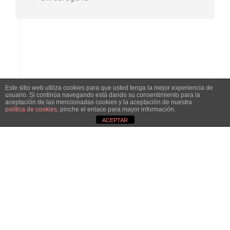
Este sitio web utiliza cookies para que usted tenga la mejor experiencia de
usuario. Si continúa navegando está dando su consentimiento para la
aceptación de las mencionadas cookies y la aceptación de nuestra
política de cookies
, pinche el enlace para mayor información.
Phone
ACEPTAR
+34 662 49 51 19
Email
francisca@luminicaproyectos.com
Our Address
Calle Atocha, 28012, Madrid
Aviso de cookies