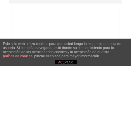
Este sitio web utiliza cookies para que usted tenga la mejor experiencia de
usuario. Si continúa navegando está dando su consentimiento para la
aceptación de las mencionadas cookies y la aceptación de nuestra
política de cookies
, pinche el enlace para mayor información.
Phone
ACEPTAR
+34 662 49 51 19
Email
francisca@luminicaproyectos.com
Our Address
Calle Atocha, 28012, Madrid
Aviso de cookies