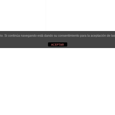
uario. Si continúa navegando está dando su consentimiento para la aceptación de l
ACEPTAR
Email
francisca@luminicaproyectos.com
ínica Proyectos