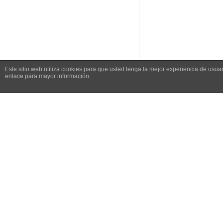
Este sitio web utiliza cookies para que usted tenga la mejor experiencia de us
enlace para mayor información.
Phone
+34 662 49 51 19
© Copyright 2026 Lum