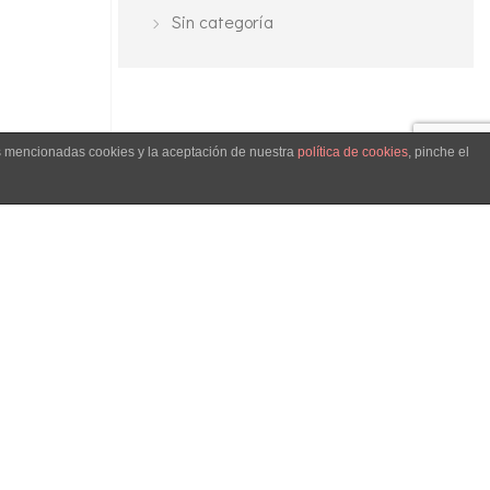
Sin categoría
as mencionadas cookies y la aceptación de nuestra
política de cookies
, pinche el
Our Address
Calle Atocha, 28012, Madrid
Aviso de cookies
Política de Privacidad