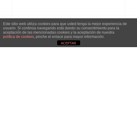
Este sitio web utiliza cookies para que usted tenga la mejor experiencia de
usuario. Si continúa navegando está dando su consentimiento para la
aceptación de las mencionadas cookies y la aceptación de nuestra
Phone
política de cookies
, pinche el enlace para mayor información.
ACEPTAR
+34 662 49 51 19
Email
francisca@luminicaproyectos.com
Our Address
Calle Atocha, 28012, Madrid
Aviso de cookies
© Copyright 2026 Lumínica Proyectos