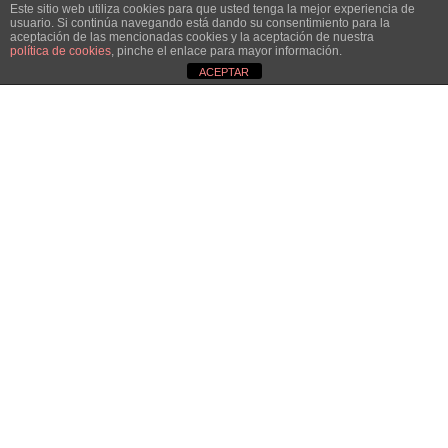
Este sitio web utiliza cookies para que usted tenga la mejor experiencia de
Curiosidades
usuario. Si continúa navegando está dando su consentimiento para la
aceptación de las mencionadas cookies y la aceptación de nuestra
política de cookies
, pinche el enlace para mayor información.
Eficiencia Energética
ACEPTAR
Lumiconsejos
Sin categoría
Aviso de cookies
Phone
+34 662 49 51 19